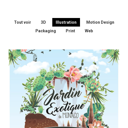
Tout voir
3D
Illustration
Motion Design
Packaging
Print
Web