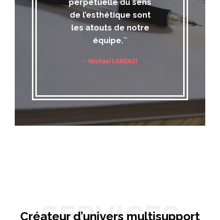
perpétuelle du sens
de l’esthétique sont
les atouts de notre
équipe.``
– Michael LORENZI
SERVICES
Créateur d’univers multisupport