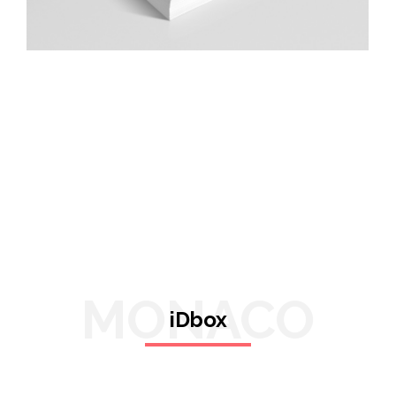
MONACO
iDbox