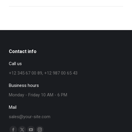
Contact info
Call us
+12 345 67 00 89, +12 987 00 65 43
Business hours
Monday - Friday 10 AM - 6 PM
Mail
sales@your-site.com
Trouvez nous sur :