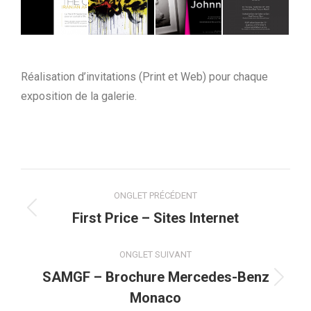
Réalisation d’invitations (Print et Web) pour chaque
exposition de la galerie.
Navigation
ONGLET PRÉCÉDENT
de
Onglet
First Price – Sites Internet
précédent
commentaire
ONGLET SUIVANT
SAMGF – Brochure Mercedes-Benz
Projets
Monaco
similaires