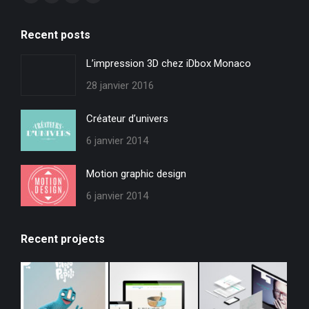
Facebook
X
YouTube
Instagram
page
page
page
page
Recent posts
opens
opens
opens
opens
in
in
in
in
L’impression 3D chez iDbox Monaco
new
new
new
new
28 janvier 2016
window
window
window
window
Créateur d’univers
6 janvier 2014
Motion graphic design
6 janvier 2014
Recent projects