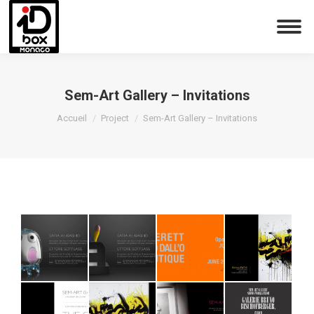
Sem-Art Gallery – Invitations
Vous êtes ici :
Accueil
Project
Sem-Art Gallery – Invitations