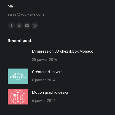
Mail
sales@your-site.com
Trouvez nous sur :
Facebook
X
YouTube
Instagram
page
page
page
page
Recent posts
opens
opens
opens
opens
in
in
in
in
L’impression 3D chez iDbox Monaco
new
new
new
new
28 janvier 2016
window
window
window
window
Créateur d’univers
6 janvier 2014
Motion graphic design
6 janvier 2014