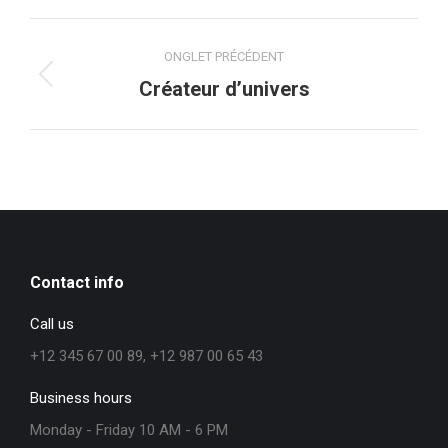
Navigation
ONGLET PRÉCÉDENT
de
Onglet
Créateur d’univers
précédent
commentaire
Contact info
Call us
+12 345 67 00 89, +12 987 00 65 43
Business hours
Monday - Friday 10 AM - 6 PM