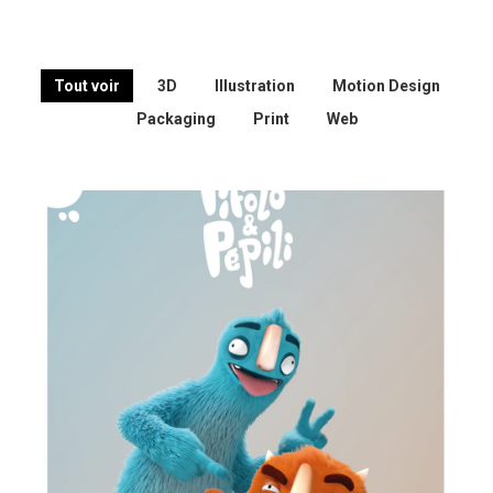
Tout voir
3D
Illustration
Motion Design
Packaging
Print
Web