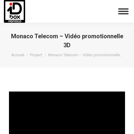
Monaco Telecom – Vidéo promotionnelle
3D
Vous êtes ici :
Accueil
Project
Monaco Telecom – Vidéo promotionnelle…