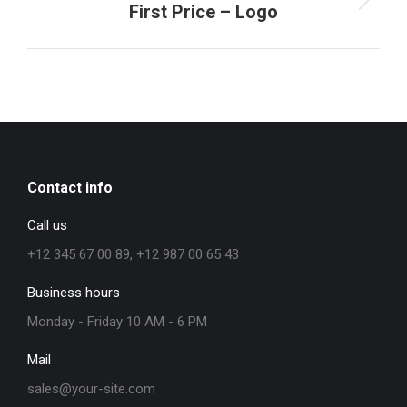
Projets
First Price – Logo
similaires
Contact info
Call us
+12 345 67 00 89, +12 987 00 65 43
Business hours
Monday - Friday 10 AM - 6 PM
Mail
sales@your-site.com