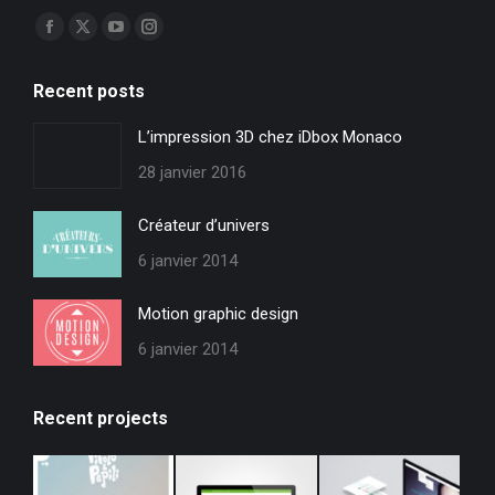
Trouvez nous sur :
Facebook
X
YouTube
Instagram
page
page
page
page
Recent posts
opens
opens
opens
opens
in
in
in
in
L’impression 3D chez iDbox Monaco
new
new
new
new
28 janvier 2016
window
window
window
window
Créateur d’univers
6 janvier 2014
Motion graphic design
6 janvier 2014
Recent projects