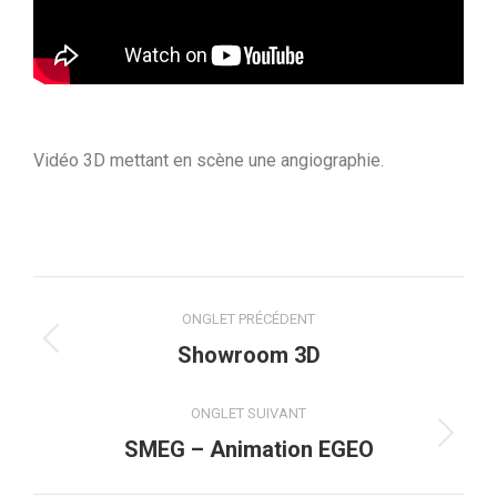
Vidéo 3D mettant en scène une angiographie.
Navigation
ONGLET PRÉCÉDENT
de
Onglet
Showroom 3D
précédent
commentaire
ONGLET SUIVANT
Projets
SMEG – Animation EGEO
similaires