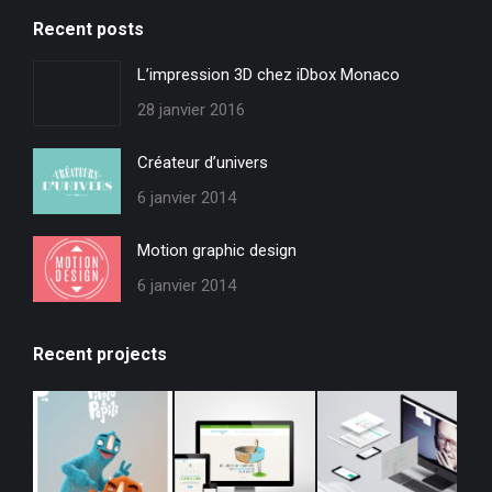
page
page
page
page
Recent posts
opens
opens
opens
opens
in
in
in
in
L’impression 3D chez iDbox Monaco
new
new
new
new
28 janvier 2016
window
window
window
window
Créateur d’univers
6 janvier 2014
Motion graphic design
6 janvier 2014
Recent projects