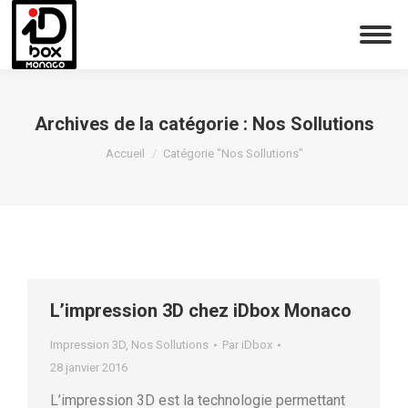
Archives de la catégorie :
Nos Sollutions
Vous êtes ici :
Accueil
Catégorie "Nos Sollutions"
L’impression 3D chez iDbox Monaco
Impression 3D
,
Nos Sollutions
Par
iDbox
28 janvier 2016
L’impression 3D est la technologie permettant